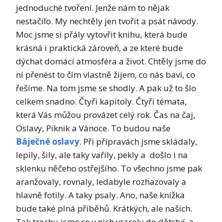
jednoduché tvoření. Jenže nám to nějak
nestačilo. My nechtěly jen tvořit a psát návody.
Moc jsme si přály vytovřit knihu, která bude
krásná i praktická zároveň, a ze které bude
dýchat domácí atmosféra a život. Chtěly jsme do
ní přenést to čím vlastně žijem, co nás baví, co
řešíme. Na tom jsme se shodly. A pak už to šlo
celkem snadno. Čtyři kapitoly. Čtyři témata,
která Vás můžou provázet celý rok. Čas na čaj,
Oslavy, Piknik a Vánoce. To budou naše
Báječné oslavy
. Při přípravách jsme skládaly,
lepily, šily, ale taky vařily, pekly a došlo i na
sklenku něčeho ostřejšího. To všechno jsme pak
aranžovaly, rovnaly, ledabyle rozhazovaly a
hlavně fotily. A taky psaly. Ano, naše knížka
bude také plná příběhů. Krátkých, ale našich.
Tak trochu jsme se v nich vracely do dětství, a