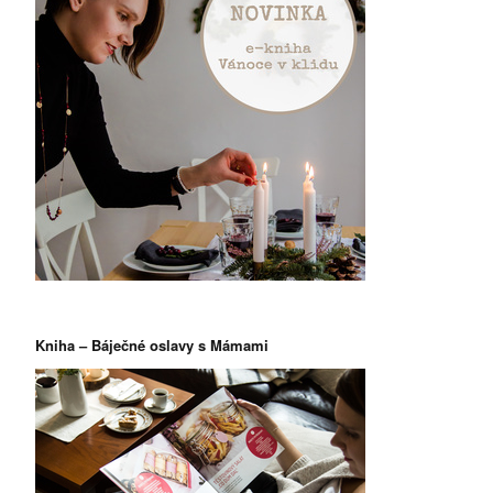
Kniha – Báječné oslavy s Mámami