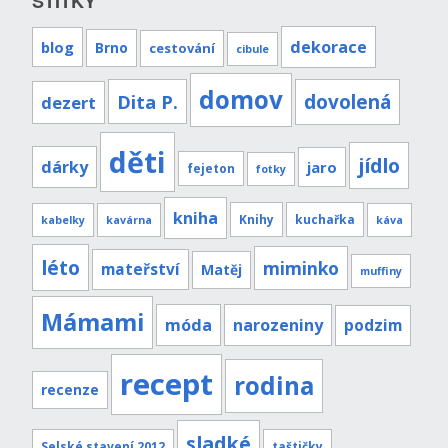
ŠTÍTKY
dekorace
blog
Brno
cestování
cibule
domov
Dita P.
dovolená
dezert
děti
jídlo
dárky
jaro
fejeton
fotky
kniha
Knihy
kuchařka
kabelky
kavárna
káva
léto
miminko
mateřství
Matěj
muffiny
Mámami
móda
narozeniny
podzim
recept
rodina
recenze
sladké
Selské stavení 2012
taštičky