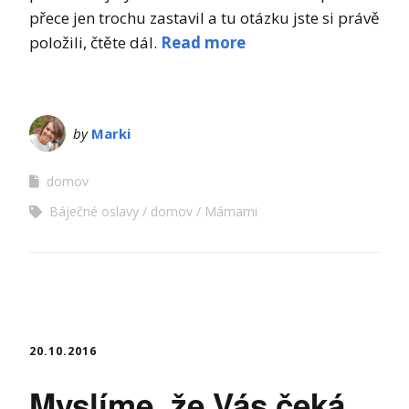
přece jen trochu zastavil a tu otázku jste si právě
položili, čtěte dál.
Read more
by
Marki
domov
Báječné oslavy
domov
Mámami
20.10.2016
Myslíme, že Vás čeká