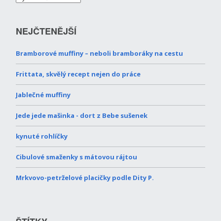
NEJČTENĚJŠÍ
Bramborové muffiny – neboli bramboráky na cestu
Frittata, skvělý recept nejen do práce
Jablečné muffiny
Jede jede mašinka - dort z Bebe sušenek
kynuté rohlíčky
Cibulové smaženky s mátovou rájtou
Mrkvovo-petrželové placičky podle Dity P.