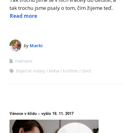
tak trochu jsme psaly o tom, čím žijeme teď..
Read more
by
Marki
mámami
Báječné oslavy
kniha
tvoříme
život
Vánoce v klidu – vyšlo 19. 11. 2017