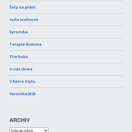
Šaty na přání
soňa malinová
Syroovka
Terapie domova
The hubs
U nás doma
V Retro Stylu
Veronika2020
ARCHIV