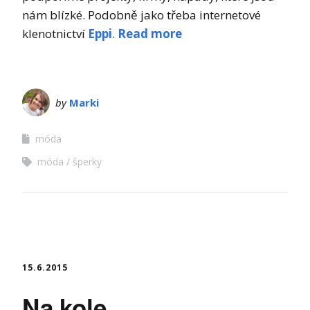
nám blízké. Podobně jako třeba internetové
klenotnictví
Eppi
.
Read more
by
Marki
móda
móda
šperky
15.6.2015
Na kole