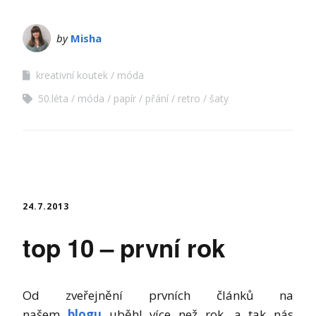
by
Misha
kreativní koutek
móda
50.léta
móda
papír
přání
retro
šaty
24.7.2013
top 10 – první rok
Od zveřejnění prvních článků na
našem
blogu
uběhl více než rok, a tak nás