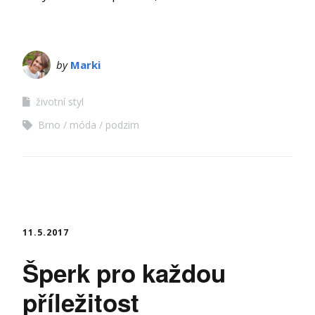
by
Marki
životní styl
Brno
móda
podzim
11.5.2017
Šperk pro každou
příležitost