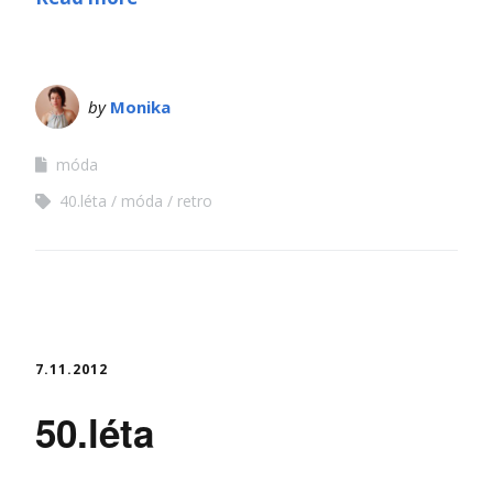
by
Monika
móda
40.léta
móda
retro
7.11.2012
50.léta