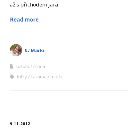
až s příchodem jara.
Read more
by
Marki
kultura
móda
fotky
kavárna
móda
9.11.2012