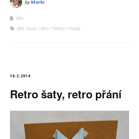
by
Marki
děti
děti
kolo
léto
Matěj
móda
16.2.2014
Retro šaty, retro přání