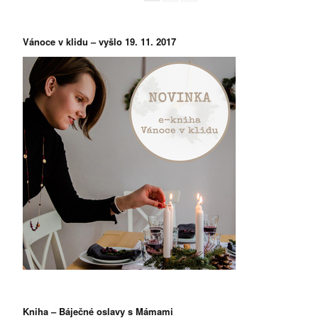
Vánoce v klidu – vyšlo 19. 11. 2017
Kniha – Báječné oslavy s Mámami