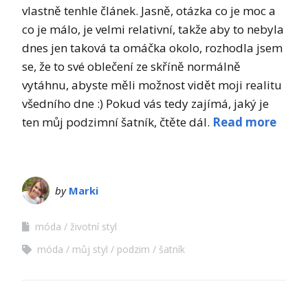
vlastně tenhle článek. Jasně, otázka co je moc a
co je málo, je velmi relativní, takže aby to nebyla
dnes jen taková ta omáčka okolo, rozhodla jsem
se, že to své oblečení ze skříně normálně
vytáhnu, abyste měli možnost vidět moji realitu
všedního dne :) Pokud vás tedy zajímá, jaký je
ten můj podzimní šatník, čtěte dál.
Read more
by
Marki
móda
životní styl
móda
můj styl
podzim
šatník