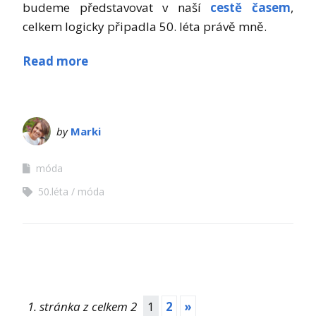
budeme představovat v naší
cestě časem
,
celkem logicky připadla 50. léta právě mně.
Read more
by
Marki
móda
50.léta
móda
1. stránka z celkem 2
1
2
»