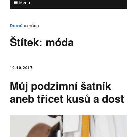
Menu
Domů
»
móda
Štítek:
móda
19.10.2017
Můj podzimní šatník
aneb třicet kusů a dost