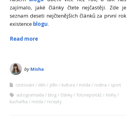
zajímalo, jaké články čtete nejčastěji. Zde je
seznam deseti nejčtenějších článků za první rok
existence
blogu
.
Read more
by
Misha
cestování
děti
jídlo
kultura
móda
rodina
sport
autogramiáda
blog
články
fotoreportáž
Knihy
kuchařka
móda
recepty