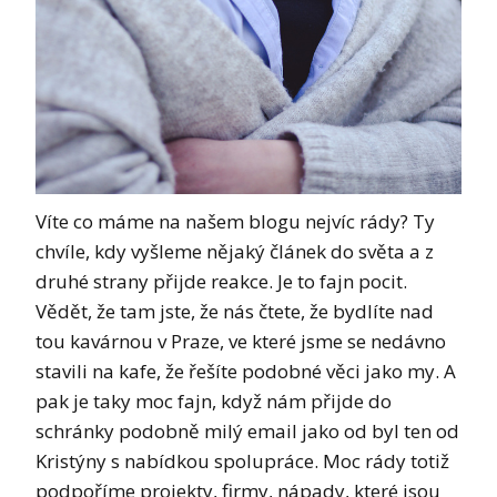
Víte co máme na našem blogu nejvíc rády? Ty
chvíle, kdy vyšleme nějaký článek do světa a z
druhé strany přijde reakce. Je to fajn pocit.
Vědět, že tam jste, že nás čtete, že bydlíte nad
tou kavárnou v Praze, ve které jsme se nedávno
stavili na kafe, že řešíte podobné věci jako my. A
pak je taky moc fajn, když nám přijde do
schránky podobně milý email jako od byl ten od
Kristýny s nabídkou spolupráce. Moc rády totiž
podpoříme projekty, firmy, nápady, které jsou