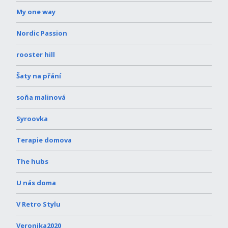
My one way
Nordic Passion
rooster hill
Šaty na přání
soňa malinová
Syroovka
Terapie domova
The hubs
U nás doma
V Retro Stylu
Veronika2020