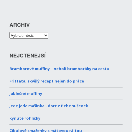
ARCHIV
NEJČTENĚJŠÍ
Bramborové muffiny – neboli bramboráky na cestu
Frittata, skvělý recept nejen do práce
Jablečné muffiny
Jede jede mašinka - dort z Bebe sušenek
kynuté rohlíčky
Cibulové smaženky s mátovou rájtou