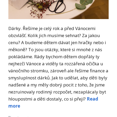
Dárky. Řešíme je celý rok a před Vánocemi
obzvlášť. Kolik jich musíme sehnat? Za jakou
cenu? A budeme dětem dávat jen hračky nebo i
měkoně? To jsou otázky, které si mnohé z nás
pokládáme. Rády bychom dětem dopřály ty
nejhezčí Vánoce a viděly ta rozzářená očička u
vánočního stromku, zároveň ale řešíme finance a
smysluplnost dárků. Jak to udělat, aby děti byly
nadšené a my měly dobrý pocit z toho, že jsme
nezruinovaly rodinný rozpočet, nezaplácaly byt
hloupostmi a děti dostaly, co si přejí?
Read
more