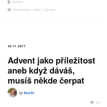
domov
domácnost
úklid
Vánoce
30.11.2017
Advent jako příležitost
aneb když dáváš,
musíš někde čerpat
by
Marki
10