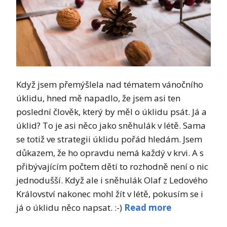
Když jsem přemýšlela nad tématem vánočního
úklidu, hned mě napadlo, že jsem asi ten
poslední člověk, který by měl o úklidu psát. Já a
úklid? To je asi něco jako sněhulák v létě. Sama
se totiž ve strategii úklidu pořád hledám. Jsem
důkazem, že ho opravdu nemá každý v krvi. A s
přibývajícím počtem dětí to rozhodně není o nic
jednodušší. Když ale i sněhulák Olaf z Ledového
Království nakonec mohl žít v létě, pokusím se i
já o úklidu něco napsat. :-)
Read more