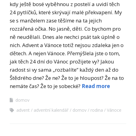
kdy ještě bosé vyběhnou z postelí a uvidí těch
24 pytlíčků, které skrývají malé překvapení. My
se s manželem zase těšíme na ta jejich
rozzářená očka. No jasně, děti. Co bychom pro
ně neudělali. Dnes ale nechci psát tak úplně o
nich. Advent a Vánoce totiž nejsou zdaleka jen o
dětech. A nejen Vánoce. Přemýšlela jste o tom,
jak těch 24 dní do Vánoc prožijete vy? Jakou
radost si vy sama „rozbalíte“ každý den až do
Štědrého dne? Že ne? Že to je hloupost? Že na to
nemáte čas? Že to je sobecké?
Read more
domov
advent
adventní kalendář
domov
rodina
Vánoce