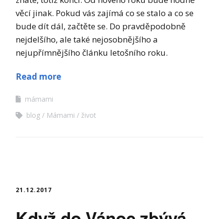
věcí jinak. Pokud vás zajímá co se stalo a co se
bude dít dál, začtěte se. Do pravděpodobně
nejdelšího, ale také nejosobnějšího a
nejupřímnějšího článku letošního roku.
Read more
mámami
blog
Mámami
život
21.12.2017
Když do Vánoc zbývá