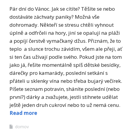
Pár dní do Vánoc. Jak se cítíte? Těšíte se nebo
dostáváte záchvaty paniky? Možná vše
dohromady. Někteří se stresu chtěli vyhnout
úplně a odfrčeli na hory, jiní se opalují na pláži
a popíjí čerstvě vymačkaný džus. Přiznám, že to
teplo a slunce trochu závidím, všem ale přeji, ať
si ten čas užívají podle svého. Pokud jste na tom
jako já, řešíte momentálně spíš dětské besídky,
dárečky pro kamarády, poslední setkání s
přáteli u sklenky vína nebo třeba bujarý večírek.
Píšete seznam potravin, sháníte poslední (nebo
první?) dárky a zvažujete, jestli stihnete udělat
ještě jeden druh cukroví nebo to už nemá cenu.
Read more
domov