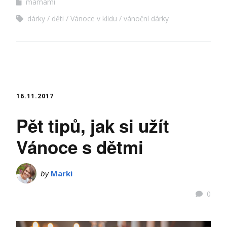
mámami
dárky
děti
Vánoce v klidu
vánoční dárky
16.11.2017
Pět tipů, jak si užít
Vánoce s dětmi
by
Marki
0