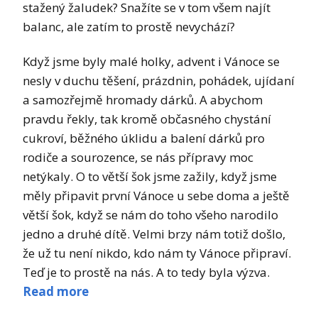
stažený žaludek? Snažíte se v tom všem najít
balanc, ale zatím to prostě nevychází?
Když jsme byly malé holky, advent i Vánoce se
nesly v duchu těšení, prázdnin, pohádek, ujídaní
a samozřejmě hromady dárků. A abychom
pravdu řekly, tak kromě občasného chystání
cukroví, běžného úklidu a balení dárků pro
rodiče a sourozence, se nás přípravy moc
netýkaly. O to větší šok jsme zažily, když jsme
měly připavit první Vánoce u sebe doma a ještě
větší šok, když se nám do toho všeho narodilo
jedno a druhé dítě. Velmi brzy nám totiž došlo,
že už tu není nikdo, kdo nám ty Vánoce připraví.
Teď je to prostě na nás. A to tedy byla výzva.
Read more