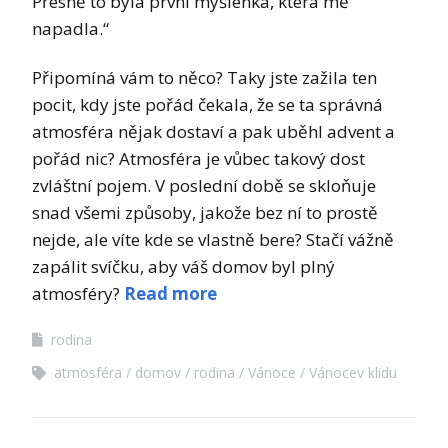
Přesně to byla první myšlenka, která mě
napadla.“
Připomíná vám to něco? Taky jste zažila ten
pocit, kdy jste pořád čekala, že se ta správná
atmosféra nějak dostaví a pak uběhl advent a
pořád nic? Atmosféra je vůbec takový dost
zvláštní pojem. V poslední době se skloňuje
snad všemi způsoby, jakože bez ní to prostě
nejde, ale víte kde se vlastně bere? Stačí vážně
zapálit svíčku, aby váš domov byl plný
atmosféry?
Read more
rodina
atmosféra
domov
rodina
Vánoce
Vánocev klidu