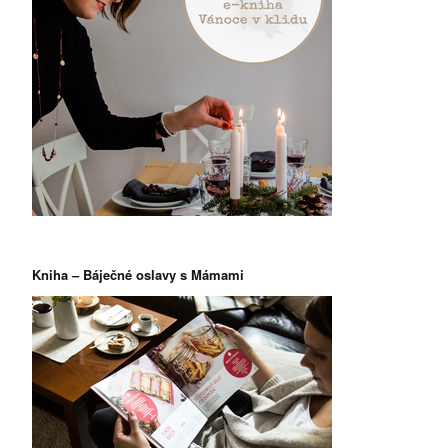
Kniha – Báječné oslavy s Mámami