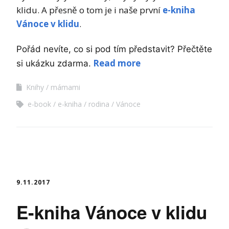
klidu. A přesně o tom je i naše první
e-kniha
Vánoce v klidu
.
Pořád nevíte, co si pod tím představit?
Přečtěte
Read more
si ukázku zdarma.
Knihy
mámami
e-book
e-kniha
rodina
Vánoce
9.11.2017
E-kniha Vánoce v klidu