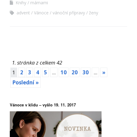
Knihy
mámami
advent
Vánoce
vánoční přípravy
ženy
1. stránka z celkem 42
1
2
3
4
5
...
10
20
30
...
»
Poslední »
Vánoce v klidu – vyšlo 19. 11. 2017