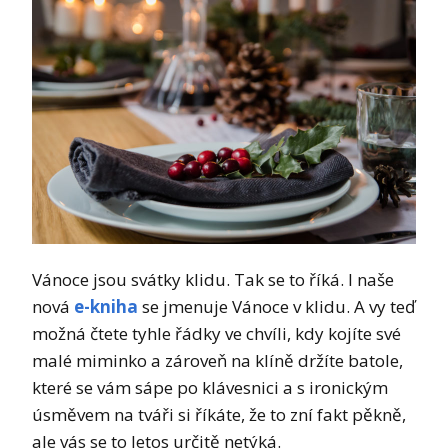
Vánoce jsou svátky klidu. Tak se to říká. I naše
nová
e-kniha
se jmenuje Vánoce v klidu. A vy teď
možná čtete tyhle řádky ve chvíli, kdy kojíte své
malé miminko a zároveň na klíně držíte batole,
které se vám sápe po klávesnici a s ironickým
úsměvem na tváři si říkáte, že to zní fakt pěkně,
ale vás se to letos určitě netýká.