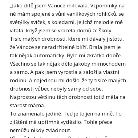
„Jako dítě jsem Vánoce milovala. Vzpomínky na
ně mám spojené s vůní vanilkových rohlíčků, se
světýlky svíček, s koledami, jejichž melodie mě
vítala, když jsem se vracela domů ze školy.
Tisíc malých drobností, které mi dávaly jistotu,
že Vánoce se nezadržitelně blíží. Brala jsem je
tak nějak automaticky. Bylo mi zkrátka dobře.
Všechno se tak nějak dělo jakoby mimochodem
a samo. A pak jsem vyrostla a založila vlastní
rodinu. A najednou mi došlo, že ty tisíce malých
drobností vůbec nebyly samy od sebe.
Naprostou většinu těch drobností totiž měla na
starost máma.
To znamenalo jediné. Teď je to jen na mně. To
zjištění mě upřímně vyděsilo. Tohle přece
nemůžu nikdy zvládnout.