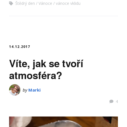
Štědrý den
Vánoce
vánoce vklidu
14.12.2017
Víte, jak se tvoří
atmosféra?
by
Marki
4