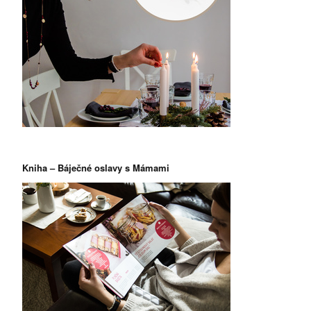
Kniha – Báječné oslavy s Mámami