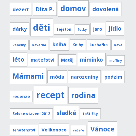
domov
Dita P.
dovolená
dezert
děti
jídlo
dárky
jaro
fejeton
fotky
kniha
Knihy
kuchařka
kabelky
kavárna
káva
léto
miminko
mateřství
Matěj
muffiny
Mámami
móda
narozeniny
podzim
recept
rodina
recenze
sladké
Selské stavení 2012
taštičky
Vánoce
Velikonoce
těhotenství
večeře