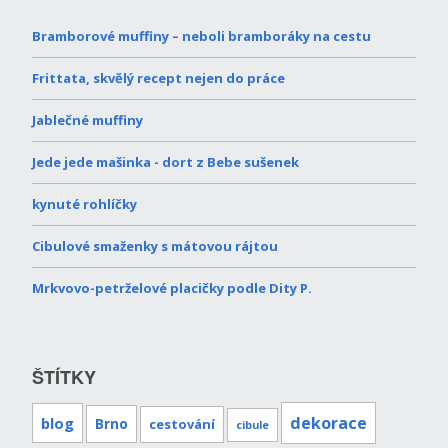
Bramborové muffiny – neboli bramboráky na cestu
Frittata, skvělý recept nejen do práce
Jablečné muffiny
Jede jede mašinka - dort z Bebe sušenek
kynuté rohlíčky
Cibulové smaženky s mátovou rájtou
Mrkvovo-petrželové placičky podle Dity P.
ŠTÍTKY
dekorace
blog
Brno
cestování
cibule