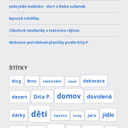
Jede jede mašinka - dort z Bebe sušenek
kynuté rohlíčky
Cibulové smaženky s mátovou rájtou
Mrkvovo-petrželové placičky podle Dity P.
ŠTÍTKY
dekorace
blog
Brno
cestování
cibule
domov
Dita P.
dovolená
dezert
děti
jídlo
dárky
jaro
fejeton
fotky