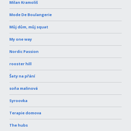
Milan Kramoliš
Mode De Boulangerie
Můj dům, můj squat
My one way
Nordic Passion
rooster hill
Šaty na přání
soňa malinová
Syroovka
Terapie domova
The hubs