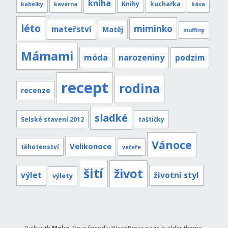
kniha
Knihy
kuchařka
kabelky
kavárna
káva
léto
miminko
mateřství
Matěj
muffiny
Mámami
móda
narozeniny
podzim
recept
rodina
recenze
sladké
Selské stavení 2012
taštičky
Vánoce
Velikonoce
těhotenství
večeře
šití
život
výlet
životní styl
výlety