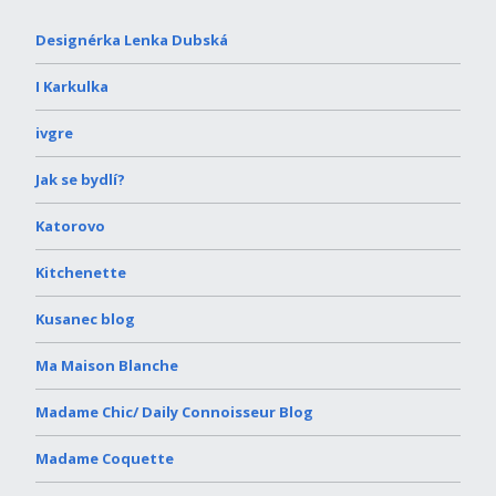
Designérka Lenka Dubská
I Karkulka
ivgre
Jak se bydlí?
Katorovo
Kitchenette
Kusanec blog
Ma Maison Blanche
Madame Chic/ Daily Connoisseur Blog
Madame Coquette