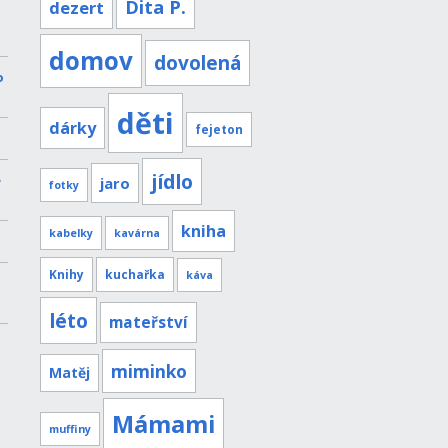
Dita P.
dezert
domov
dovolená
o
děti
dárky
fejeton
jídlo
e
jaro
fotky
kniha
kabelky
kavárna
Knihy
kuchařka
káva
léto
mateřství
miminko
Matěj
Mámami
muffiny