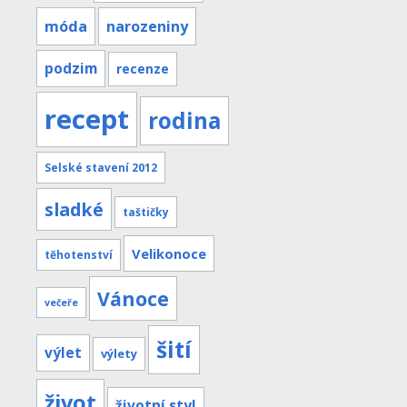
móda
narozeniny
podzim
recenze
recept
rodina
Selské stavení 2012
sladké
taštičky
Velikonoce
těhotenství
Vánoce
večeře
šití
výlet
výlety
život
životní styl