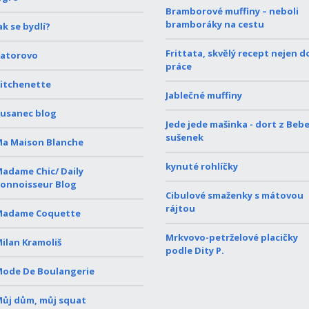
Bramborové muffiny – neboli
bramboráky na cestu
ak se bydlí?
Frittata, skvělý recept nejen d
atorovo
práce
itchenette
Jablečné muffiny
usanec blog
Jede jede mašinka - dort z Beb
sušenek
a Maison Blanche
kynuté rohlíčky
adame Chic/ Daily
onnoisseur Blog
Cibulové smaženky s mátovou
rájtou
Madame Coquette
Mrkvovo-petrželové placičky
ilan Kramoliš
podle Dity P.
ode De Boulangerie
ůj dům, můj squat