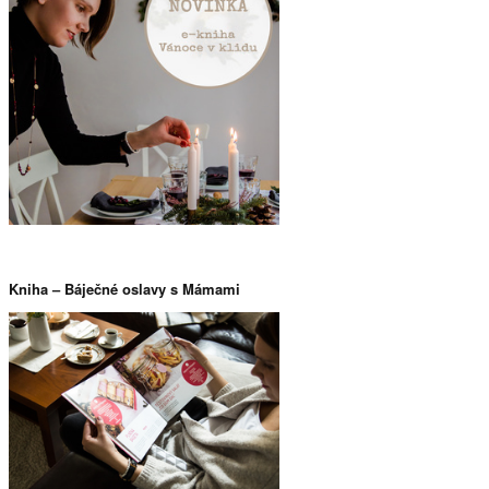
Vánoce v klidu a
recenze
Kniha – Báječné oslavy s Mámami