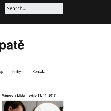
patě
op
Knihy
Kontakt
Ukázka e-knihy Vánoce
v klidu
Vánoce v klidu – vyšlo 19. 11. 2017
E-kniha Vánoce v klidu