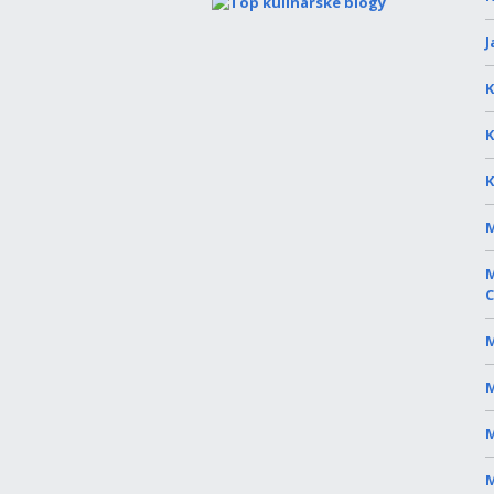
J
K
K
K
M
M
C
M
M
M