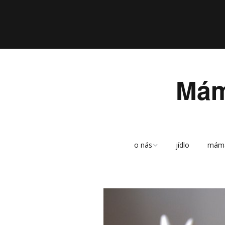
Mám
o nás
jídlo
mám
sitemap
archiv