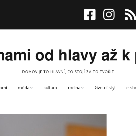
ami od hlavy až k 
DOMOV JE TO HLAVNÍ, CO STOJÍ ZA TO TVOŘIT
ami
móda
kultura
rodina
životní styl
e-sh
kreativní koutek
děti
kabelky
cestování
sport