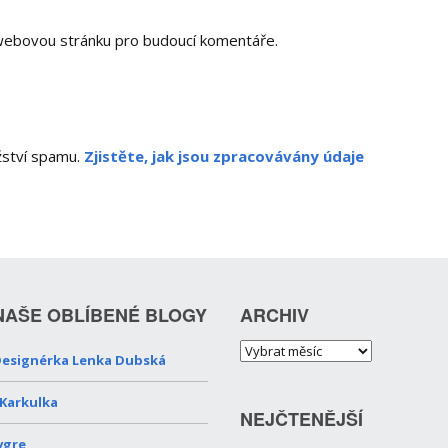
a webovou stránku pro budoucí komentáře.
žství spamu.
Zjistěte, jak jsou zpracovávány údaje
NAŠE OBLÍBENÉ BLOGY
ARCHIV
esignérka Lenka Dubská
 Karkulka
NEJČTENĚJŠÍ
vgre