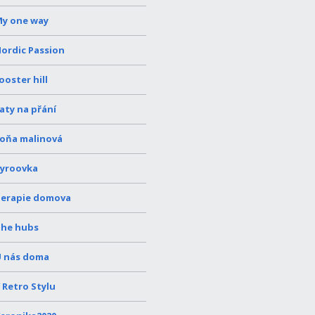
y one way
ordic Passion
ooster hill
aty na přání
oňa malinová
yroovka
erapie domova
he hubs
 nás doma
 Retro Stylu