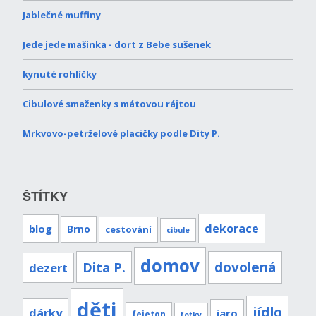
Jablečné muffiny
Jede jede mašinka - dort z Bebe sušenek
kynuté rohlíčky
Cibulové smaženky s mátovou rájtou
Mrkvovo-petrželové placičky podle Dity P.
ŠTÍTKY
dekorace
blog
Brno
cestování
cibule
domov
Dita P.
dovolená
dezert
děti
jídlo
dárky
jaro
fejeton
fotky