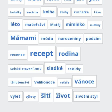
kniha
Knihy
kuchařka
kabelky
kavárna
káva
léto
miminko
mateřství
Matěj
muffiny
Mámami
móda
narozeniny
podzim
recept
rodina
recenze
sladké
Selské stavení 2012
taštičky
Vánoce
Velikonoce
těhotenství
večeře
šití
život
výlet
životní styl
výlety