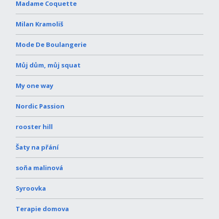
Madame Coquette
Milan Kramoliš
Mode De Boulangerie
Můj dům, můj squat
My one way
Nordic Passion
rooster hill
Šaty na přání
soňa malinová
Syroovka
Terapie domova