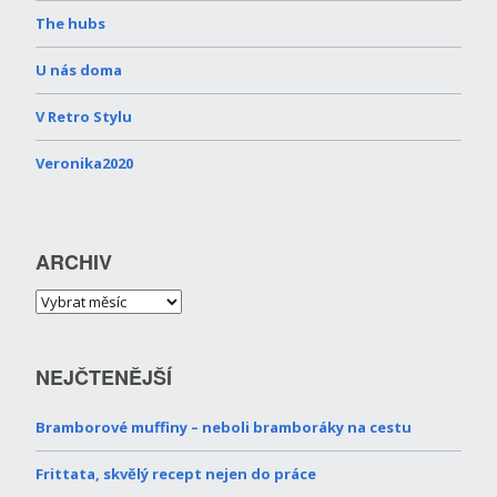
The hubs
U nás doma
V Retro Stylu
Veronika2020
ARCHIV
NEJČTENĚJŠÍ
Bramborové muffiny – neboli bramboráky na cestu
Frittata, skvělý recept nejen do práce