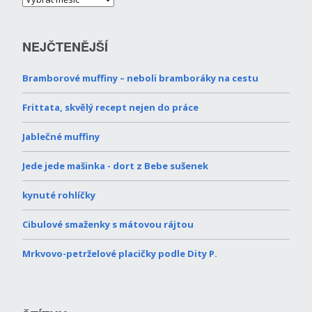
NEJČTENĚJŠÍ
Bramborové muffiny – neboli bramboráky na cestu
Frittata, skvělý recept nejen do práce
Jablečné muffiny
Jede jede mašinka - dort z Bebe sušenek
kynuté rohlíčky
Cibulové smaženky s mátovou rájtou
Mrkvovo-petrželové placičky podle Dity P.