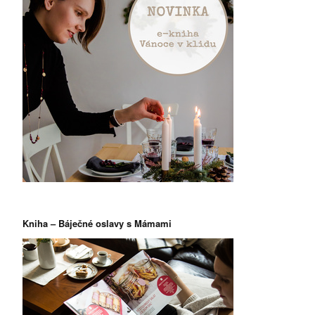
Kniha – Báječné oslavy s Mámami