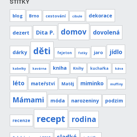
ŠTÍTKY
dekorace
blog
Brno
cestování
cibule
domov
Dita P.
dovolená
dezert
děti
jídlo
dárky
jaro
fejeton
fotky
kniha
Knihy
kuchařka
kabelky
kavárna
káva
léto
miminko
mateřství
Matěj
muffiny
Mámami
móda
narozeniny
podzim
recept
rodina
recenze
sladké