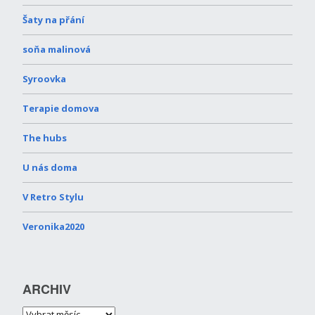
Šaty na přání
soňa malinová
Syroovka
Terapie domova
The hubs
U nás doma
V Retro Stylu
Veronika2020
ARCHIV