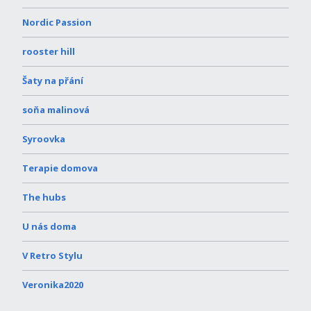
Nordic Passion
rooster hill
Šaty na přání
soňa malinová
Syroovka
Terapie domova
The hubs
U nás doma
V Retro Stylu
Veronika2020