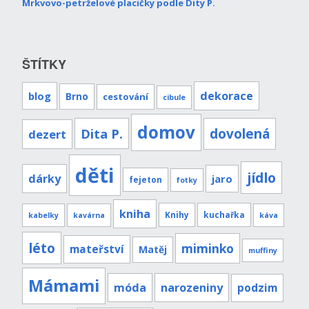
Mrkvovo-petrželové placičky podle Dity P.
ŠTÍTKY
dekorace
blog
Brno
cestování
cibule
domov
Dita P.
dovolená
dezert
děti
jídlo
dárky
jaro
fejeton
fotky
kniha
Knihy
kuchařka
kabelky
kavárna
káva
léto
miminko
mateřství
Matěj
muffiny
Mámami
móda
narozeniny
podzim