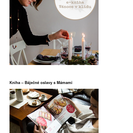
Kniha – Báječné oslavy s Mámami