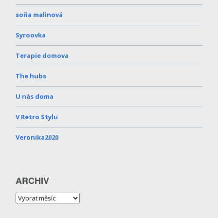
soňa malinová
Syroovka
Terapie domova
The hubs
U nás doma
V Retro Stylu
Veronika2020
ARCHIV