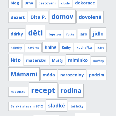
dekorace
blog
Brno
cestování
cibule
domov
Dita P.
dovolená
dezert
děti
jídlo
dárky
jaro
fejeton
fotky
kniha
Knihy
kuchařka
kabelky
kavárna
káva
léto
miminko
mateřství
Matěj
muffiny
Mámami
móda
narozeniny
podzim
recept
rodina
recenze
sladké
Selské stavení 2012
taštičky