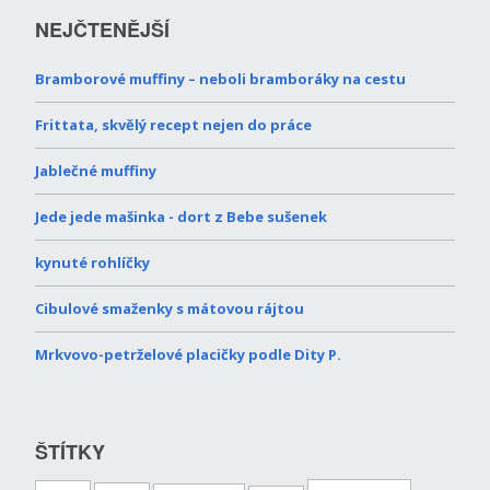
NEJČTENĚJŠÍ
Bramborové muffiny – neboli bramboráky na cestu
Frittata, skvělý recept nejen do práce
Jablečné muffiny
Jede jede mašinka - dort z Bebe sušenek
kynuté rohlíčky
Cibulové smaženky s mátovou rájtou
Mrkvovo-petrželové placičky podle Dity P.
ŠTÍTKY