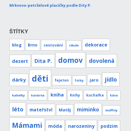
Mrkvovo-petrželové placičky podle Dity P.
ŠTÍTKY
dekorace
blog
Brno
cestování
cibule
domov
Dita P.
dovolená
dezert
děti
jídlo
dárky
jaro
fejeton
fotky
kniha
Knihy
kuchařka
kabelky
kavárna
káva
léto
miminko
mateřství
Matěj
muffiny
Mámami
móda
narozeniny
podzim