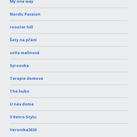
My one way
Nordic Passion
rooster hill
Šaty na přání
soňa malinová
Syroovka
Terapie domova
The hubs
U nás doma
V Retro Stylu
Veronika2020