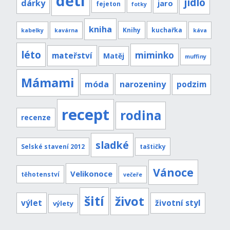
děti
jídlo
dárky
jaro
fejeton
fotky
kniha
Knihy
kuchařka
kabelky
kavárna
káva
léto
miminko
mateřství
Matěj
muffiny
Mámami
móda
narozeniny
podzim
recept
rodina
recenze
sladké
Selské stavení 2012
taštičky
Vánoce
Velikonoce
těhotenství
večeře
šití
život
výlet
životní styl
výlety