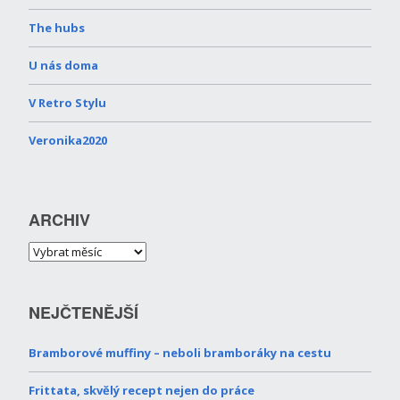
The hubs
U nás doma
V Retro Stylu
Veronika2020
ARCHIV
NEJČTENĚJŠÍ
Bramborové muffiny – neboli bramboráky na cestu
Frittata, skvělý recept nejen do práce