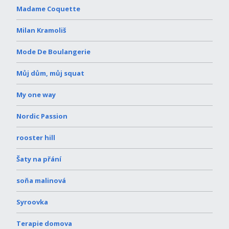
Madame Coquette
Milan Kramoliš
Mode De Boulangerie
Můj dům, můj squat
My one way
Nordic Passion
rooster hill
Šaty na přání
soňa malinová
Syroovka
Terapie domova