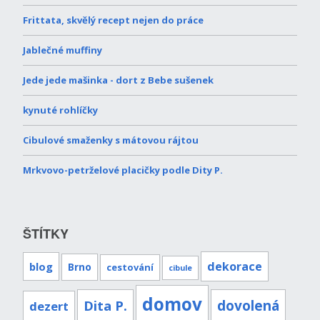
Frittata, skvělý recept nejen do práce
Jablečné muffiny
Jede jede mašinka - dort z Bebe sušenek
kynuté rohlíčky
Cibulové smaženky s mátovou rájtou
Mrkvovo-petrželové placičky podle Dity P.
ŠTÍTKY
dekorace
blog
Brno
cestování
cibule
domov
Dita P.
dovolená
dezert