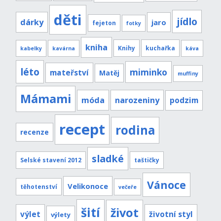
děti
jídlo
dárky
jaro
fejeton
fotky
kniha
Knihy
kuchařka
kabelky
kavárna
káva
léto
miminko
mateřství
Matěj
muffiny
Mámami
móda
narozeniny
podzim
recept
rodina
recenze
sladké
Selské stavení 2012
taštičky
Vánoce
Velikonoce
těhotenství
večeře
šití
život
výlet
životní styl
výlety