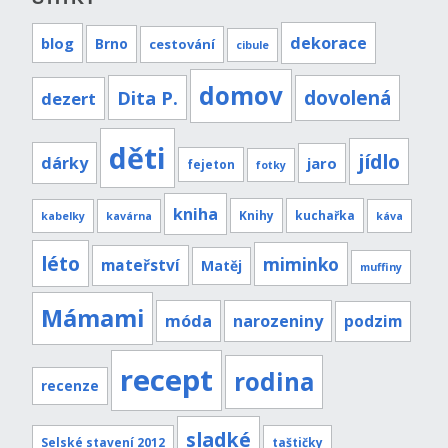
dekorace
blog
Brno
cestování
cibule
domov
Dita P.
dovolená
dezert
děti
jídlo
dárky
jaro
fejeton
fotky
kniha
Knihy
kuchařka
kabelky
kavárna
káva
léto
miminko
mateřství
Matěj
muffiny
Mámami
móda
narozeniny
podzim
recept
rodina
recenze
sladké
Selské stavení 2012
taštičky