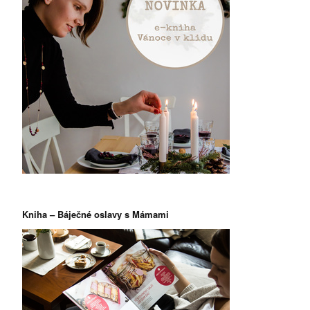
Kniha – Báječné oslavy s Mámami