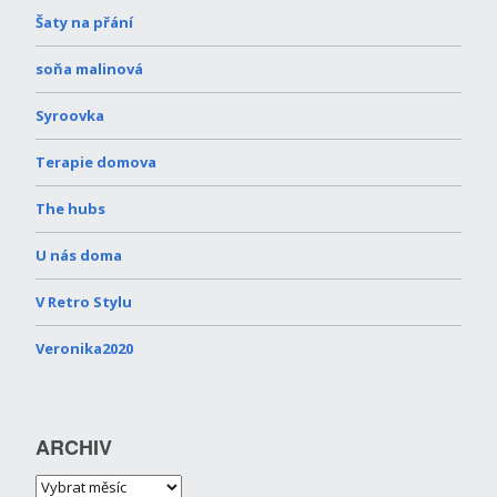
Šaty na přání
soňa malinová
Syroovka
Terapie domova
The hubs
U nás doma
V Retro Stylu
Veronika2020
ARCHIV