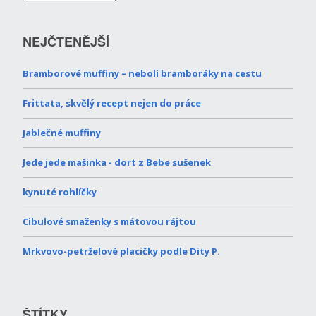
NEJČTENĚJŠÍ
Bramborové muffiny – neboli bramboráky na cestu
Frittata, skvělý recept nejen do práce
Jablečné muffiny
Jede jede mašinka - dort z Bebe sušenek
kynuté rohlíčky
Cibulové smaženky s mátovou rájtou
Mrkvovo-petrželové placičky podle Dity P.
ŠTÍTKY