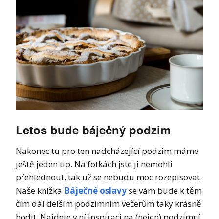
Letos bude báječný podzim
Nakonec tu pro ten nadcházející podzim máme
ještě jeden tip. Na fotkách jste ji nemohli
přehlédnout, tak už se nebudu moc rozepisovat.
Naše knížka
Báječné oslavy
se vám bude k těm
čím dál delším podzimním večerům taky krásně
hodit. Najdete v ní inspiraci na (nejen) podzimní