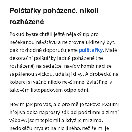
Polštářky poházené, nikoli
rozházené
Pokud byste chtěli ještě nějaký tip pro
nečekanou návštěvu a ne zrovna uklizený byt,
pak rozhodně doporučujeme
polštářky
. Malé
dekorační polštářky ladně poházené (ne
rozházené) na sedačce, navíc v kombinaci se
zapálenou svíčkou, udělají divy. A drobečků na
koberci si vážně nikdo nevšimne. Zvlášť ne, v
takovém listopadovém odpoledni.
Nevím jak pro vás, ale pro mě je taková kvalitní
hřejivá deka naprostý základ podzimní a zimní
výbavy. Jsem teplomil a když je mi zima,
nedokážu myslet na nic jiného, než že mi je