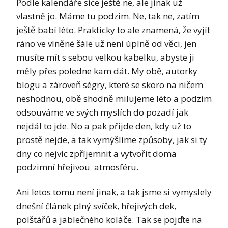
Podle kalendáře sice ještě ne, ale jinak už
vlastně jo. Máme tu podzim. Ne, tak ne, zatím
ještě babí léto. Prakticky to ale znamená, že vyjít
ráno ve vlněné šále už není úplně od věci, jen
musíte mít s sebou velkou kabelku, abyste ji
měly přes poledne kam dát. My obě, autorky
blogu a zároveň ségry, které se skoro na ničem
neshodnou, obě shodně milujeme léto a podzim
odsouváme ve svých myslích do pozadí jak
nejdál to jde. No a pak přijde den, kdy už to
prostě nejde, a tak vymýšlíme způsoby, jak si ty
dny co nejvíc zpříjemnit a vytvořit doma
podzimní hřejivou atmosféru.
Ani letos tomu není jinak, a tak jsme si vymyslely
dnešní článek plný svíček, hřejivých dek,
polštářů a jablečného koláče. Tak se pojďte na