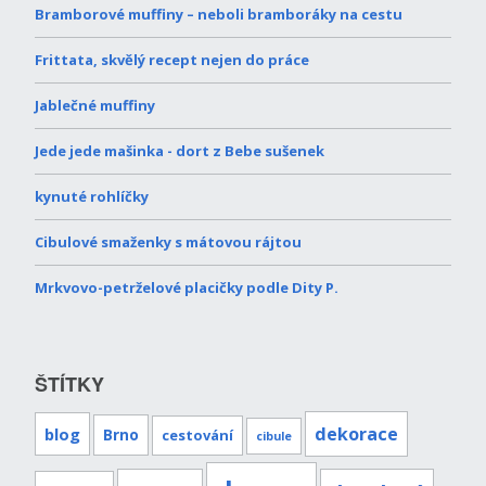
Bramborové muffiny – neboli bramboráky na cestu
Frittata, skvělý recept nejen do práce
Jablečné muffiny
Jede jede mašinka - dort z Bebe sušenek
kynuté rohlíčky
Cibulové smaženky s mátovou rájtou
Mrkvovo-petrželové placičky podle Dity P.
ŠTÍTKY
dekorace
blog
Brno
cestování
cibule