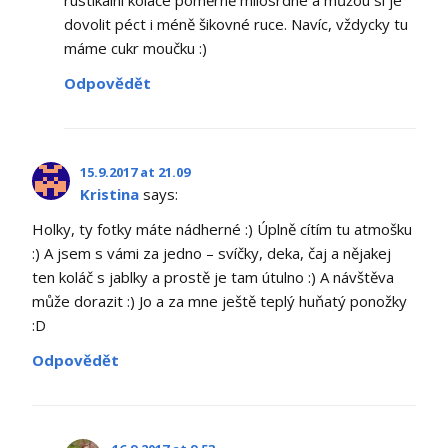
rustikální koláče poměrně milosrdné a můžou si je
dovolit péct i méně šikovné ruce. Navíc, vždycky tu
máme cukr moučku :)
Odpovědět
15.9.2017 at 21.09
Kristina
says:
Holky, ty fotky máte nádherné :) Úplně cítím tu atmošku
:) A jsem s vámi za jedno – svíčky, deka, čaj a nějakej
ten koláč s jablky a prostě je tam útulno :) A návštěva
může dorazit :) Jo a za mne ještě teplý huňatý ponožky
:D
Odpovědět