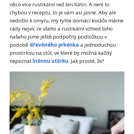
něco více rustikální než ten Kátin. A není to
chybou v receptu, to je vám asi jasné. Aby ale
nedošlo k omylu, my tyhle domácí koláče máme
rády nejvíc ze všeho a rustikální vzhled toho
našeho jsme ještě podpořily podložkou v
podobě
dřevěného prkénka
a jednoduchou
prostírkou na stůl, ve které by možná každý
nepoznal
lněnou utěrku
. Jak prosté, že?