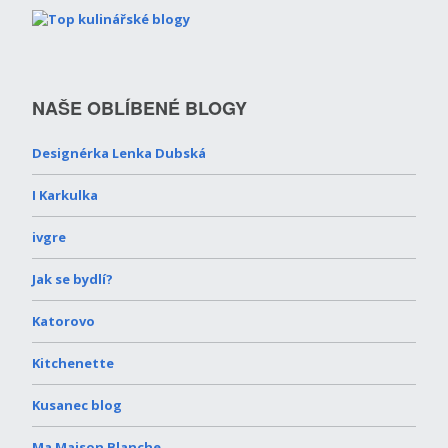
NAŠE OBLÍBENÉ BLOGY
Designérka Lenka Dubská
I Karkulka
ivgre
Jak se bydlí?
Katorovo
Kitchenette
Kusanec blog
Ma Maison Blanche