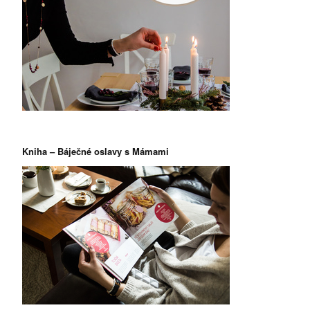
Kniha – Báječné oslavy s Mámami