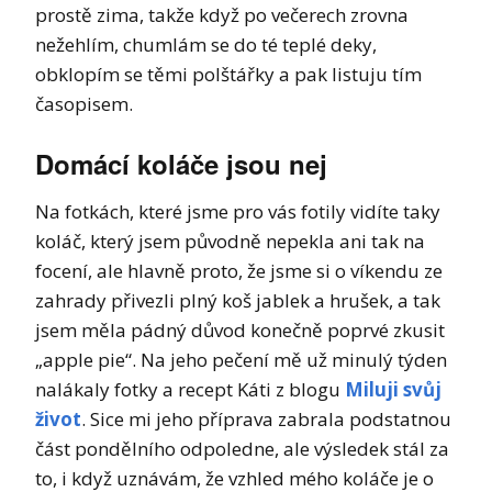
prostě zima, takže když po večerech zrovna
nežehlím, chumlám se do té teplé deky,
obklopím se těmi polštářky a pak listuju tím
časopisem.
Domácí koláče jsou nej
Na fotkách, které jsme pro vás fotily vidíte taky
koláč, který jsem původně nepekla ani tak na
focení, ale hlavně proto, že jsme si o víkendu ze
zahrady přivezli plný koš jablek a hrušek, a tak
jsem měla pádný důvod konečně poprvé zkusit
„apple pie“. Na jeho pečení mě už minulý týden
nalákaly fotky a recept Káti z blogu
Miluji svůj
život
. Sice mi jeho příprava zabrala podstatnou
část pondělního odpoledne, ale výsledek stál za
to, i když uznávám, že vzhled mého koláče je o