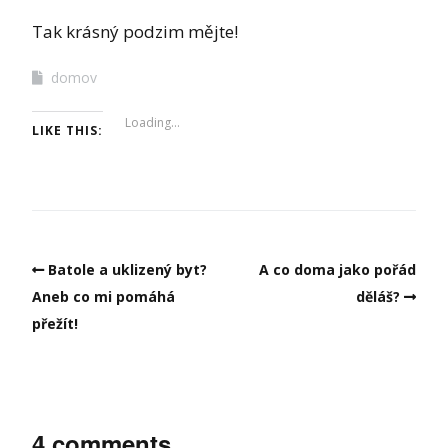
Tak krásný podzim mějte!
domov
Loading...
LIKE THIS:
Batole a uklizený byt?
A co doma jako pořád
Aneb co mi pomáhá
děláš?
přežít!
4 comments