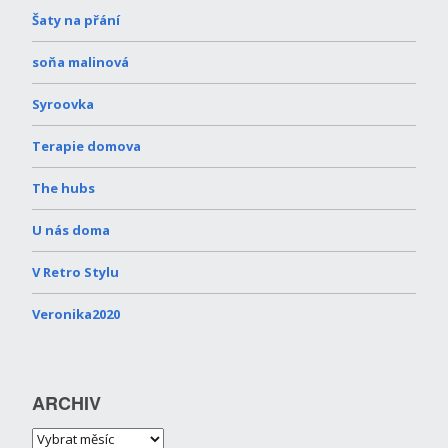
Šaty na přání
soňa malinová
Syroovka
Terapie domova
The hubs
U nás doma
V Retro Stylu
Veronika2020
ARCHIV