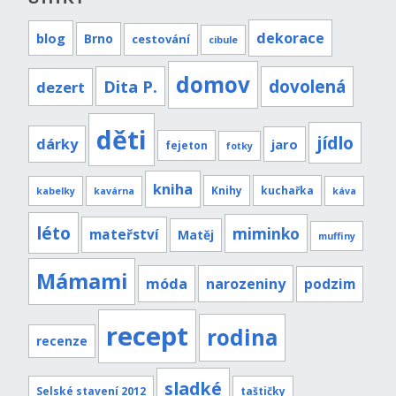
dekorace
blog
Brno
cestování
cibule
domov
Dita P.
dovolená
dezert
děti
jídlo
dárky
jaro
fejeton
fotky
kniha
Knihy
kuchařka
kabelky
kavárna
káva
léto
miminko
mateřství
Matěj
muffiny
Mámami
móda
narozeniny
podzim
recept
rodina
recenze
sladké
Selské stavení 2012
taštičky