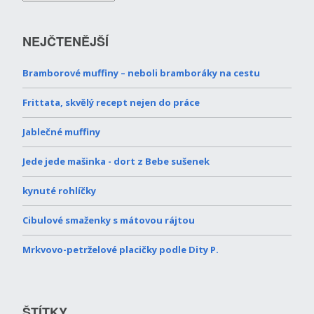
NEJČTENĚJŠÍ
Bramborové muffiny – neboli bramboráky na cestu
Frittata, skvělý recept nejen do práce
Jablečné muffiny
Jede jede mašinka - dort z Bebe sušenek
kynuté rohlíčky
Cibulové smaženky s mátovou rájtou
Mrkvovo-petrželové placičky podle Dity P.
ŠTÍTKY