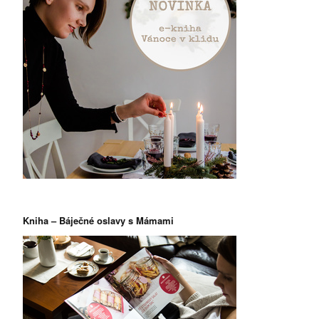
Kniha – Báječné oslavy s Mámami