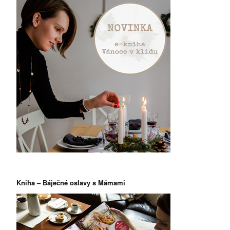
Kniha – Báječné oslavy s Mámami