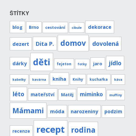
ŠTÍTKY
dekorace
blog
Brno
cestování
cibule
domov
Dita P.
dovolená
dezert
děti
jídlo
dárky
jaro
fejeton
fotky
kniha
Knihy
kuchařka
kabelky
kavárna
káva
léto
miminko
mateřství
Matěj
muffiny
Mámami
móda
narozeniny
podzim
recept
rodina
recenze