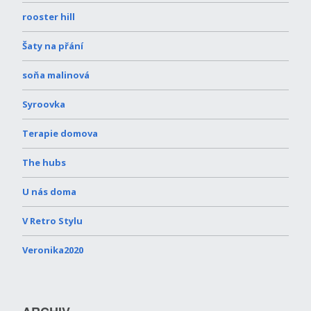
rooster hill
Šaty na přání
soňa malinová
Syroovka
Terapie domova
The hubs
U nás doma
V Retro Stylu
Veronika2020