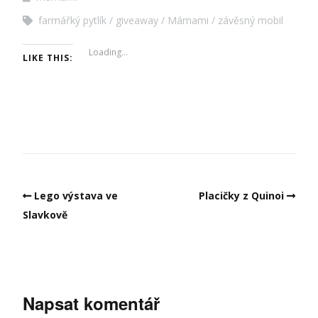
farmářký pytlík
giveaway
Mámami
závěsný mobil
Loading...
LIKE THIS:
Lego výstava ve
Placičky z Quinoi
Slavkově
Napsat komentář