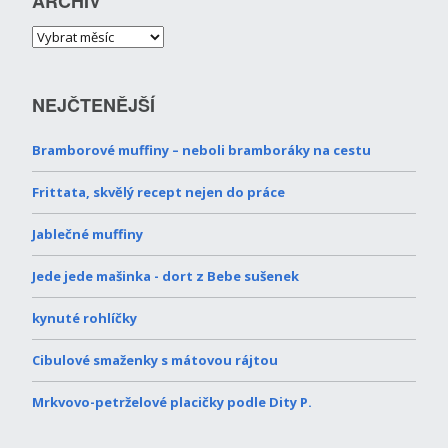
ARCHIV
NEJČTENĚJŠÍ
Bramborové muffiny – neboli bramboráky na cestu
Frittata, skvělý recept nejen do práce
Jablečné muffiny
Jede jede mašinka - dort z Bebe sušenek
kynuté rohlíčky
Cibulové smaženky s mátovou rájtou
Mrkvovo-petrželové placičky podle Dity P.