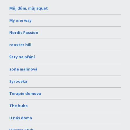
Můj dům, můj squat
My one way
Nordic Passion
rooster hill
Šaty na přání
soňa malinová
Syroovka
Terapie domova
The hubs
U nás doma
V Retro Stylu