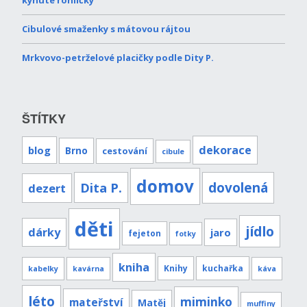
Cibulové smaženky s mátovou rájtou
Mrkvovo-petrželové placičky podle Dity P.
ŠTÍTKY
dekorace
blog
Brno
cestování
cibule
domov
Dita P.
dovolená
dezert
děti
jídlo
dárky
jaro
fejeton
fotky
kniha
Knihy
kuchařka
kabelky
kavárna
káva
léto
miminko
mateřství
Matěj
muffiny