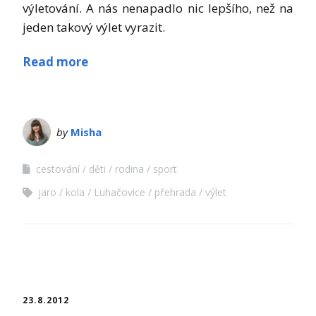
výletování. A nás nenapadlo nic lepšího, než na
jeden takový výlet vyrazit.
Read more
by
Misha
cestování
děti
rodina
sport
jaro
kola
Luhačovice
přehrada
výlet
23.8.2012