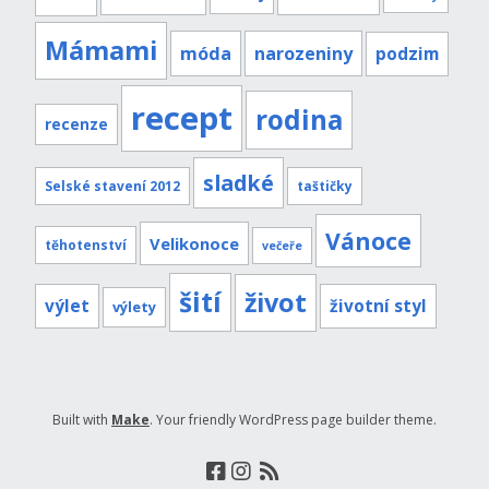
Mámami
móda
narozeniny
podzim
recept
rodina
recenze
sladké
Selské stavení 2012
taštičky
Vánoce
Velikonoce
těhotenství
večeře
šití
život
výlet
životní styl
výlety
Built with
Make
. Your friendly WordPress page builder theme.