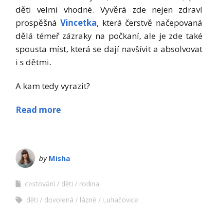
děti velmi vhodné. Vyvěrá zde nejen zdraví
prospěšná
Vincetka
, která čerstvě načepovaná
dělá témeř zázraky na počkaní, ale je zde také
spousta míst, která se dají navšívit a absolvovat
i s dětmi.
A kam tedy vyrazit?
Read more
by
Misha
cestování
děti
rodina
děti
dovolená
lázně
Luhačovice