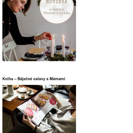
Vánoce v klidu a
recenze
Kniha – Báječné oslavy s Mámami