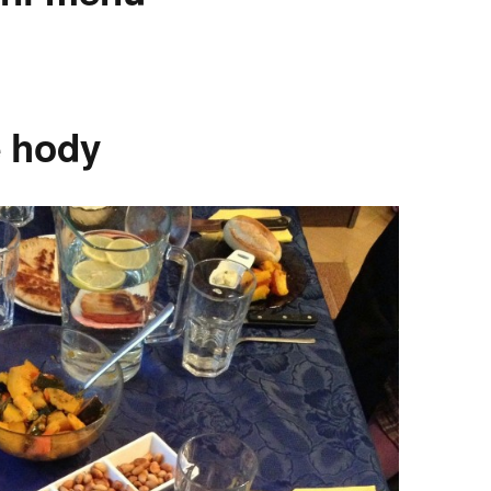
é hody