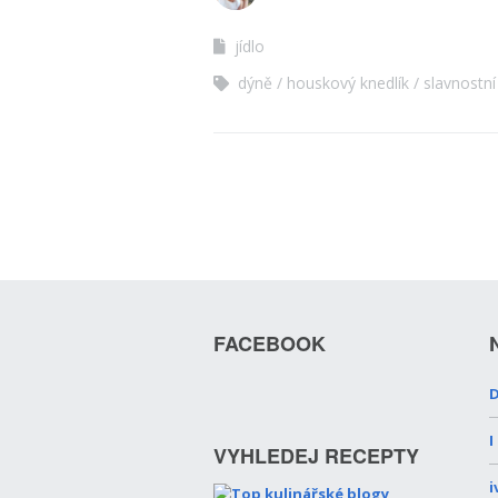
jídlo
dýně
houskový knedlík
slavnostn
FACEBOOK
D
I
VYHLEDEJ RECEPTY
i