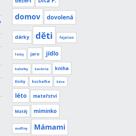
Dita P.
dezert
domov
dovolená
o
děti
dárky
fejeton
jídlo
e
jaro
fotky
kniha
kabelky
kavárna
Knihy
kuchařka
káva
léto
mateřství
miminko
Matěj
Mámami
muffiny