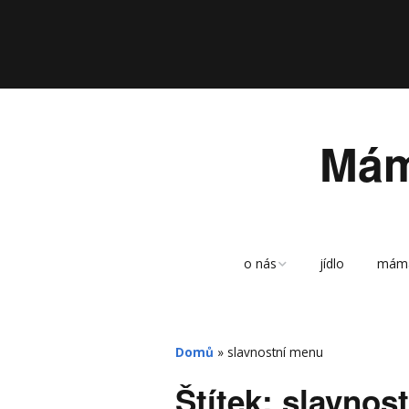
Mám
o nás
jídlo
mám
sitemap
archiv
Domů
»
slavnostní menu
Štítek:
slavnos