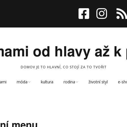
ami od hlavy až k 
DOMOV JE TO HLAVNÍ, CO STOJÍ ZA TO TVOŘIT
ami
móda
kultura
rodina
životní styl
e-sh
kreativní koutek
děti
kabelky
cestování
tní menu
sport