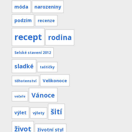
móda
narozeniny
podzim
recenze
recept
rodina
Selské stavení 2012
sladké
taštičky
Velikonoce
těhotenství
Vánoce
večeře
šití
výlet
výlety
život
životní styl