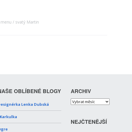
í menu
svatý Martin
NAŠE OBLÍBENÉ BLOGY
ARCHIV
esignérka Lenka Dubská
 Karkulka
NEJČTENĚJŠÍ
vgre