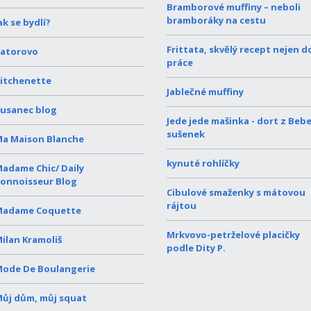
Bramborové muffiny – neboli
bramboráky na cestu
ak se bydlí?
Frittata, skvělý recept nejen d
atorovo
práce
itchenette
Jablečné muffiny
usanec blog
Jede jede mašinka - dort z Beb
sušenek
a Maison Blanche
kynuté rohlíčky
adame Chic/ Daily
onnoisseur Blog
Cibulové smaženky s mátovou
rájtou
Madame Coquette
Mrkvovo-petrželové placičky
ilan Kramoliš
podle Dity P.
ode De Boulangerie
ůj dům, můj squat