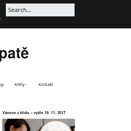
patě
op
Knihy
Kontakt
Ukázka e-knihy Vánoce
v klidu
Vánoce v klidu – vyšlo 19. 11. 2017
E-kniha Vánoce v klidu