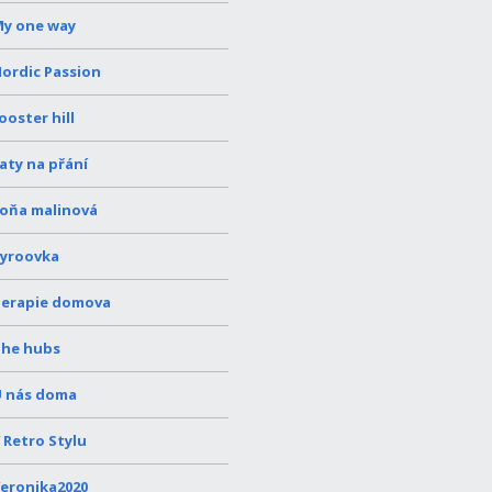
y one way
ordic Passion
ooster hill
aty na přání
oňa malinová
yroovka
erapie domova
he hubs
 nás doma
 Retro Stylu
eronika2020