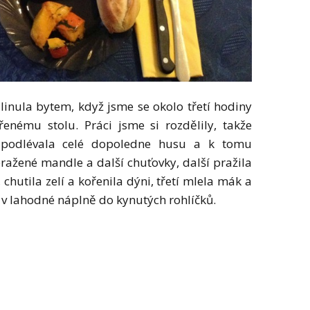
linula bytem, když jsme se okolo třetí hodiny
enému stolu. Práci jsme si rozdělily, takže
 podlévala celé dopoledne husu a k tomu
ražené mandle a další chuťovky, další pražila
 chutila zelí a kořenila dýni, třetí mlela mák a
v lahodné náplně do kynutých rohlíčků.