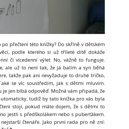
 po přečtení této knížky? Do skříně v dětském
věcí, podle kterého si už tříleté dítě dokáže
ní či vícedenní výlet. No, vážně to funguje.
 ale už to není tak, že já balím a syn běhá
ere, takže pak ani nevyžaduje to druhé tričko,
ké se víc soustředím, jak s dětmi mluvím.
ku je jen blbá odpověď. Možná vám připadá, že
automaticky, tudíž by tato knížka pro vás byla
ečtení stojí, pokud máte dojem, že s dětmi to
no jestli s předškolákem nebo s puberťákem.
nejstarší čtenáře. Jako první rada pro ně zní: