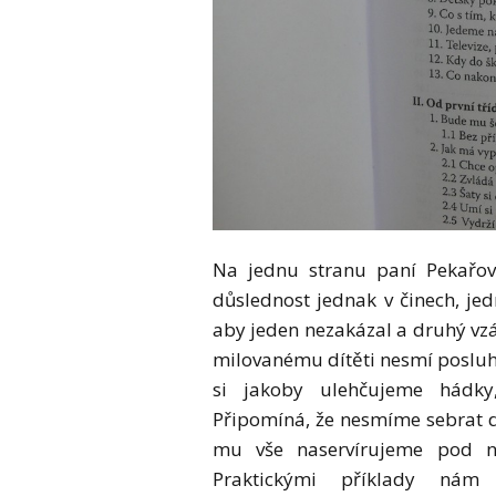
Na jednu stranu paní Pekařová
důslednost jednak v činech, jed
aby jeden nezakázal a druhý vzápě
milovanému dítěti nesmí posluh
si jakoby ulehčujeme hádky
Připomíná, že nesmíme sebrat dít
mu vše naservírujeme pod n
Praktickými příklady nám