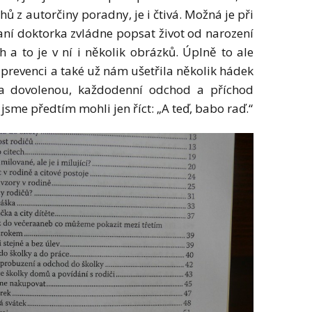
hů z autorčiny poradny, je i čtivá. Možná je při
paní doktorka zvládne popsat život od narození
h a to je v ní i několik obrázků. Úplně to ale
 prevenci a také už nám ušetřila několik hádek
 na dovolenou, každodenní odchod a příchod
jsme předtím mohli jen říct: „A teď, babo raď.“