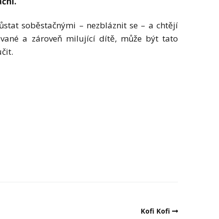
ční.“
zůstat soběstačnými – nezbláznit se – a chtějí
vané a zároveň milující dítě, může být tato
čit.
Kofi Kofi