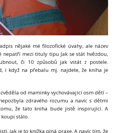
dpis nějaké mé filozofické úvahy, ale název
 nepatří mezi tituly tipu Jak se stát hvězdou,
bnout, či 10 způsobů jak vstát z postele.
, i když na přebalu mj. najdete, že kniha je
dozvěděla od maminky vychovávající osm dětí –
ě nepozbyla zdravého rozumu a navíc s dětmi
tomu, že tato kniha bude jistě inspirující. A
 koupi stálo.
tí, jak je to knížka plná praxe. A navíc tím, že