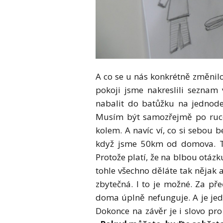
A co se u nás konkrétně změnilo
pokoji jsme nakreslili seznam 
nabalit do batůžku na jednoden
Musím být samozřejmě po ruce,
kolem. A navíc ví, co si sebou b
když jsme 50km od domova. Ta
Protože platí, že na blbou otáz
tohle všechno děláte tak nějak 
zbytečná. I to je možné. Za př
doma úplně nefunguje. A je jed
Dokonce na závěr je i slovo pro 