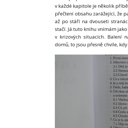
v každé kapitole je několik příbě
přečtení obsahu zarážející, že 
až po stáří na dvouseti stranác
stačí. Já tuto knihu vnímám jako
v krizových situacích. Balení
domů, to jsou přesně chvíle, kdy 