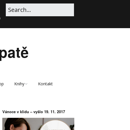
patě
op
Knihy
Kontakt
Ukázka e-knihy Vánoce
v klidu
Vánoce v klidu – vyšlo 19. 11. 2017
E-kniha Vánoce v klidu