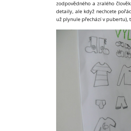
zodpovědného a zralého člověka
detaily, ale když nechcete poř
už plynule přechází v pubertu), t