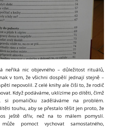
 neříká nic objevného – důležitost rituálů,
nak v tom, že všichni dospělí jednají stejně –
tí nepovolil. Z celé knihy ale čiší to, že rodič
ovat. Když podáváme, uklízíme po dítěti, čímž
, si pomaličku zaděláváme na problém.
ěti touhu, aby se přestalo těšit jen proto, že
os ještě dřív, než na to málem pomyslí.
 může pomoct vychovat samostatného,