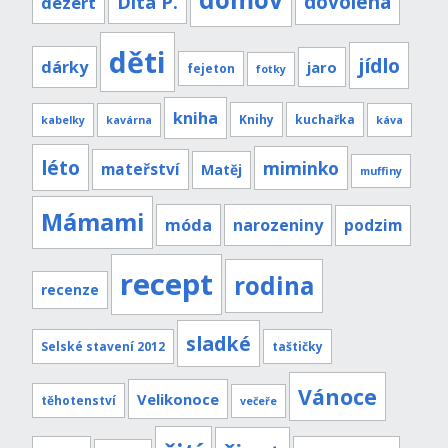
Dita P.
dovolená
dezert
děti
jídlo
dárky
jaro
fejeton
fotky
kniha
Knihy
kuchařka
kabelky
kavárna
káva
léto
miminko
mateřství
Matěj
muffiny
Mámami
móda
narozeniny
podzim
recept
rodina
recenze
sladké
Selské stavení 2012
taštičky
Vánoce
Velikonoce
těhotenství
večeře