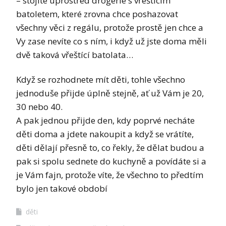
– stojíte uprostřed drogerie s vřeštícím
batoletem, které zrovna chce poshazovat
všechny věci z regálu, protože prostě jen chce a
Vy zase nevíte co s ním, i když už jste doma měli
dvě taková vřeštící batolata…
Když se rozhodnete mít děti, tohle všechno
jednoduše přijde úplně stejně, ať už Vám je 20,
30 nebo 40.
A pak jednou přijde den, kdy poprvé necháte
děti doma a jdete nakoupit a když se vrátíte,
děti dělají přesně to, co řekly, že dělat budou a
pak si spolu sednete do kuchyně a povídáte si a
je Vám fajn, protože víte, že všechno to předtím
bylo jen takové období
děti