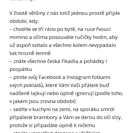
V
životě většiny z nás totiž jednou prostě přijde
období, kdy:
– chodíte ve tři ráno po bytě, na ruce řvoucí
mimino a očima posouváte ručičky hodin, aby
už aspoň svítalo a všechno kolem nevypadalo
tak hrozně temně
– znáte všechna česká říkadla a pohádky i
pozpátku
– plníte svůj Facebook a Instagram fotkami
svých pokladů, které Vám Vaši přátelé buď
nadšeně lajkují nebo úplně ignorují (podle toho,
v jakém jsou zrovna období)
– sedíte v kuchyni na zemi, na sporáku smrdí
připálené brambory a Vám se derou do očí slzy,
protože si připadáte úplně k ničemu