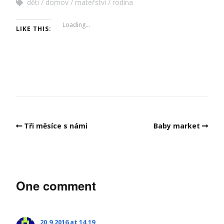
děti
domov
mateřství
rodina
Loading...
LIKE THIS:
Tři měsíce s námi
Baby market
One comment
20.9.2016 at 14.19