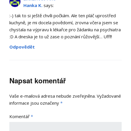
Hanka K.
says:
:-) tak to si ještě chvíli počkám. Ale ten pláč uprostřed
kuchyně, je mi docela povědomí, zrovna včera jsem se
chystala na výpravu k lékařce pro žádanku na psychiatra
:D A dneska je to už zase o poznání růžovější… Ufff!
Odpovědět
Napsat komentář
Vaše e-mailová adresa nebude zveřejněna.
Vyžadované
informace jsou označeny
*
Komentář
*