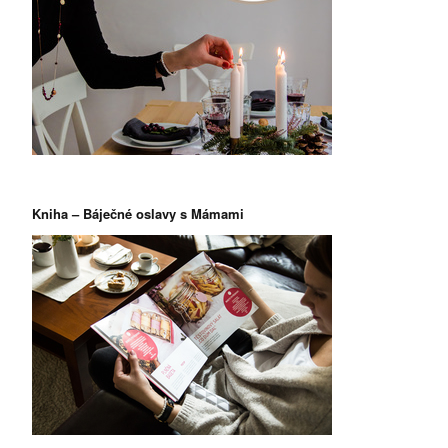
Kniha – Báječné oslavy s Mámami