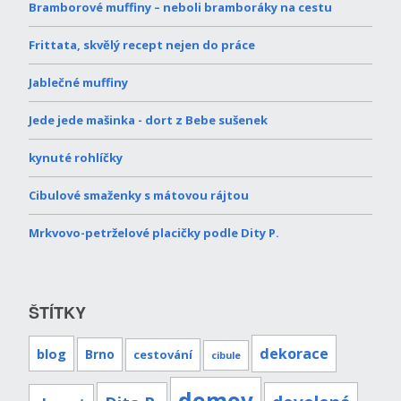
Bramborové muffiny – neboli bramboráky na cestu
Frittata, skvělý recept nejen do práce
Jablečné muffiny
Jede jede mašinka - dort z Bebe sušenek
kynuté rohlíčky
Cibulové smaženky s mátovou rájtou
Mrkvovo-petrželové placičky podle Dity P.
ŠTÍTKY
dekorace
blog
Brno
cestování
cibule
domov