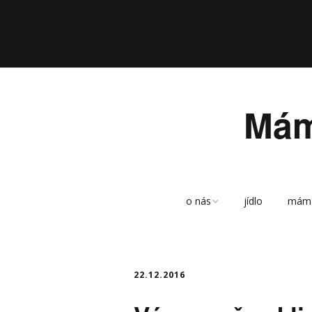
Mám
o nás
jídlo
mám
sitemap
archiv
22.12.2016