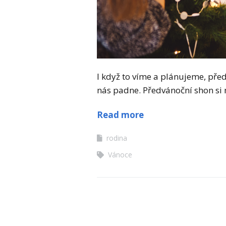
I když to víme a plánujeme, př
nás padne. Předvánoční shon si 
Read more
rodina
Vánoce