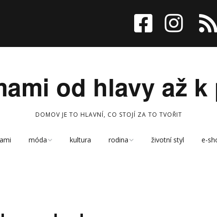
ami od hlavy až k 
DOMOV JE TO HLAVNÍ, CO STOJÍ ZA TO TVOŘIT
ami
móda
kultura
rodina
životní styl
e-sh
kreativní koutek
děti
kabelky
cestování
sport