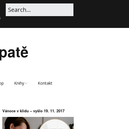
patě
op
Knihy
Kontakt
Ukázka e-knihy Vánoce
v klidu
Vánoce v klidu – vyšlo 19. 11. 2017
E-kniha Vánoce v klidu