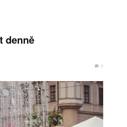
t denně
0