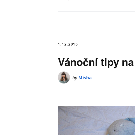
1.12.2016
Vánoční tipy na
by
Misha