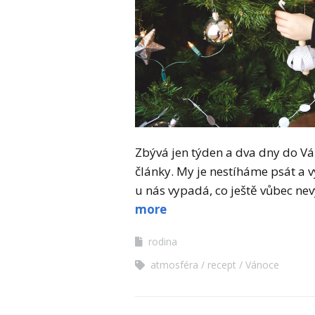
Zbývá jen týden a dva dny do Vá
články. My je nestíháme psát a vy
u nás vypadá, co ještě vůbec n
more
rodina
atmosféra
recept
Vánoce