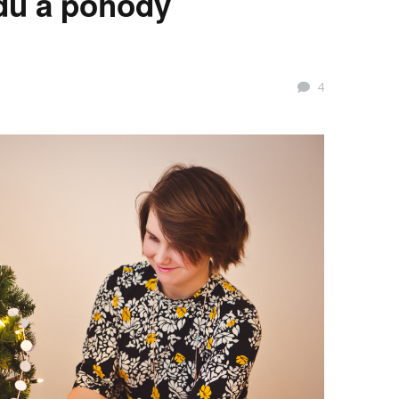
idu a pohody
4