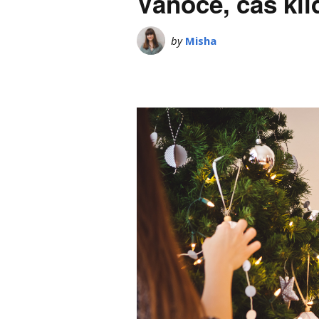
Vánoce, čas kl
by
Misha