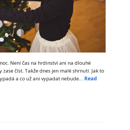
noc. Není čas na hrdinství ani na dlouhé
 zase číst. Takže dnes jen malé shrnutí. Jak to
evypadá a co už ani vypadat nebude…
Read