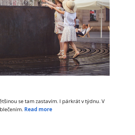
tšinou se tam zastavím. I párkrát v týdnu. V
blečením.
Read more