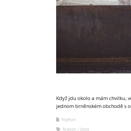
Když jdu okolo a mám chvilku, vě
jednom brněnském obchodě s o
fejeton
fejeton
život